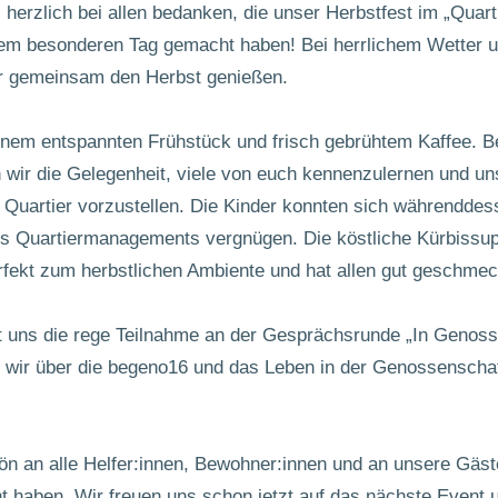
herzlich bei allen bedanken, die unser Herbstfest im „Quarti
nem besonderen Tag gemacht haben! Bei herrlichem Wetter u
r gemeinsam den Herbst genießen.
inem entspannten Frühstück und frisch gebrühtem Kaffee. B
 wir die Gelegenheit, viele von euch kennenzulernen und un
 Quartier vorzustellen. Die Kinder konnten sich währenddes
s Quartiermanagements vergnügen. Die köstliche Kürbissu
rfekt zum herbstlichen Ambiente und hat allen gut geschmec
t uns die rege Teilnahme an der Gesprächsrunde „In Genos
r wir über die begeno16 und das Leben in der Genossenschaft
n an alle Helfer:innen, Bewohner:innen und an unsere Gäste
 haben. Wir freuen uns schon jetzt auf das nächste Event u