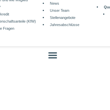
News
?
Qua
Unser Team
kredit
Stellenangebote
nschaftsanteile (KfW)
Jahresabschlüsse
ge Fragen
Wohnungen
frei in
Greifswald !
Wohnungen
frei in