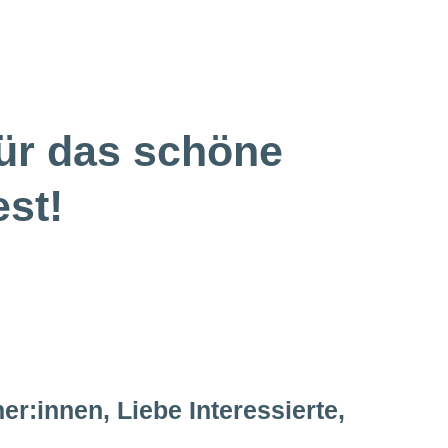
Greifswald !
ür das schöne
est!
r:innen, Liebe Interessierte,