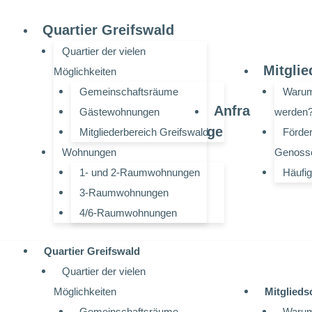
Zum
Quartier Greifswald
Inhalt
springen
Quartier der vielen
Mitglie
Möglichkeiten
Gemeinschaftsräume
Warum 
Anfra
Gästewohnungen
werden
ge
Mitgliederbereich Greifswald
Förder
Wohnungen
Genosse
1- und 2-Raumwohnungen
Häufi
3-Raumwohnungen
4/6-Raumwohnungen
Quartier Greifswald
Quartier der vielen
Möglichkeiten
Mitglieds
Gemeinschaftsräume
Warum 