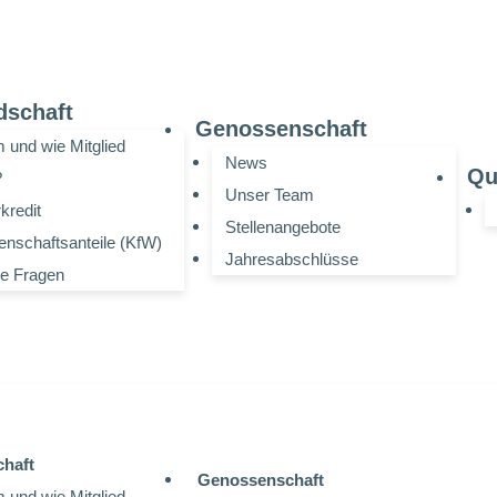
dschaft
Genossenschaft
und wie Mitglied
News
Qu
?
Unser Team
kredit
Stellenangebote
nschaftsanteile (KfW)
Jahresabschlüsse
ge Fragen
chaft
Genossenschaft
und wie Mitglied