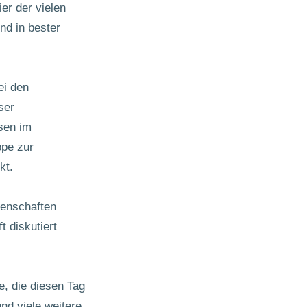
er der vielen
nd in bester
ei den
ser
sen im
ppe zur
kt.
senschaften
 diskutiert
, die diesen Tag
nd viele weitere