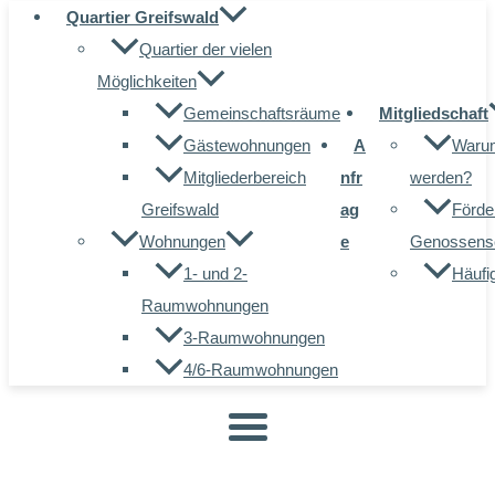
Quartier Greifswald
Quartier der vielen
Möglichkeiten
Gemeinschaftsräume
Mitgliedschaft
Gästewohnungen
A
Warum
Mitgliederbereich
nfr
werden?
Greifswald
ag
Förde
Wohnungen
e
Genossensc
1- und 2-
Häufi
Raumwohnungen
3-Raumwohnungen
4/6-Raumwohnungen