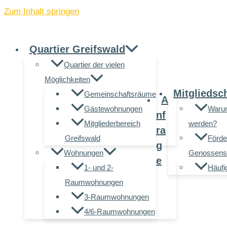
Zum Inhalt springen
Quartier Greifswald
Quartier der vielen
Möglichkeiten
Mitgliedsc
Gemeinschaftsräume
A
Gästewohnungen
Warum
nf
Mitgliederbereich
werden?
ra
Greifswald
Förde
g
Wohnungen
Genossensc
e
1- und 2-
Häufi
Raumwohnungen
3-Raumwohnungen
4/6-Raumwohnungen