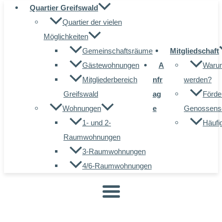
Quartier Greifswald
Quartier der vielen
Möglichkeiten
Gemeinschaftsräume
Mitgliedschaft
Gästewohnungen
A
Warum
Mitgliederbereich
nfr
werden?
Greifswald
ag
Förde
Wohnungen
e
Genossensc
1- und 2-
Häufi
Raumwohnungen
3-Raumwohnungen
4/6-Raumwohnungen