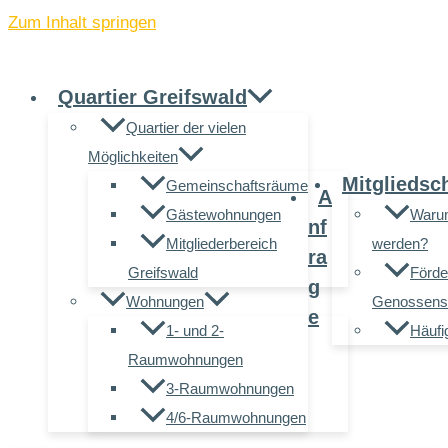
Zum Inhalt springen
Quartier Greifswald
Quartier der vielen
Möglichkeiten
Mitgliedsc
Gemeinschaftsräume
A
Gästewohnungen
Warum
nf
Mitgliederbereich
werden?
ra
Greifswald
Förde
g
Wohnungen
Genossensc
e
1- und 2-
Häufi
Raumwohnungen
3-Raumwohnungen
4/6-Raumwohnungen